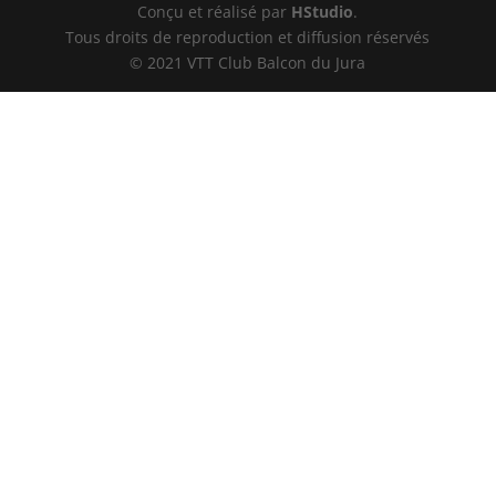
Conçu et réalisé par
HStudio
.
Tous droits de reproduction et diffusion réservés
© 2021 VTT Club Balcon du Jura