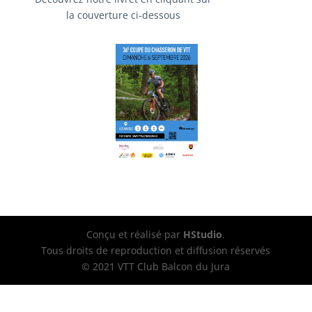
la couverture ci-dessous
Conçu et réalisé par
HStudio
.
Tous droits de reproduction et diffusion réservés
© 2021 VTT Club Balcon du Jura