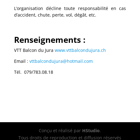
L’organisation décline toute responsabilité en cas
d’accident, chute, perte, vol, dégât, etc.
Renseignements :
VTT Balcon du Jura
www.vttbalcondujura.ch
Email :
vttbalcondujura@hotmail.com
Tél.
079/783.08.18
Conçu et réalisé par
HStudio
.
Tous droits de reproduction et diffusion réservés