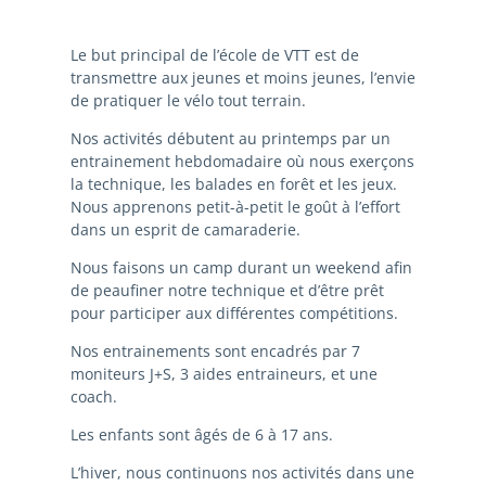
Le but principal de l’école de VTT est de
transmettre aux jeunes et moins jeunes, l’envie
de pratiquer le vélo tout terrain.
Nos activités débutent au printemps par un
entrainement hebdomadaire o
ù
nous exerç
o
ns
la technique, les balades en forê
t
et les jeux.
Nous apprenons petit-
à
-petit le goû
t
à
l’effort
dans un esprit de
camaraderie
.
Nous faisons un camp durant un weekend afin
de peaufiner notre technique et d’ê
t
re prê
t
pour participer aux différentes compétitions.
Nos entrainements sont encadrés par 7
moniteurs J+S, 3 aides entraineurs, et une
coach.
Les enfants sont â
g
és de 6
à
17 ans.
L’hiver, nous continuons nos activités dans une